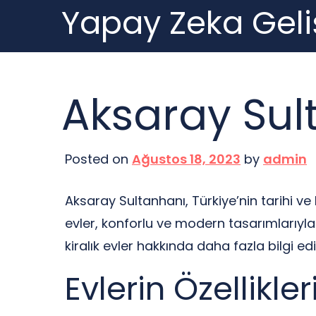
Yapay Zeka Geli
Skip
to
content
Aksaray Sult
Posted on
Ağustos 18, 2023
by
admin
Aksaray Sultanhanı, Türkiye’nin tarihi ve 
evler, konforlu ve modern tasarımlarıyl
kiralık evler hakkında daha fazla bilgi e
Evlerin Özellikler