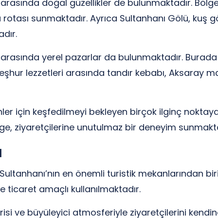
 arasında doğal güzellikler de bulunmaktadır. Böl
 rotası sunmaktadır. Ayrıca Sultanhanı Gölü, kuş gö
adır.
arasında yerel pazarlar da bulunmaktadır. Burada y
meşhur lezzetleri arasında tandır kebabı, Aksaray man
er için keşfedilmeyi bekleyen birçok ilginç noktaya
lge, ziyaretçilerine unutulmaz bir deneyim sunmakta
ı
ultanhanı’nın en önemli turistik mekanlarından birid
 ticaret amaçlı kullanılmaktadır.
isi ve büyüleyici atmosferiyle ziyaretçilerini kend