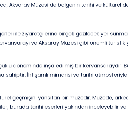
ca, Aksaray Müzesi de bölgenin tarihi ve kültürel de
ğerleri ile ziyaretçilerine birçok gezilecek yer sun
rvansarayı ve Aksaray Müzesi gibi önemli turistik yer
çuklu döneminde inşa edilmiş bir kervansaraydır. Bu 
ahiptir. İhtişamlı mimarisi ve tarihi atmosferiyle 
türel geçmişini yansıtan bir müzedir. Müzede, arkeol
ler, burada tarihi eserleri yakından inceleyebilir ve 