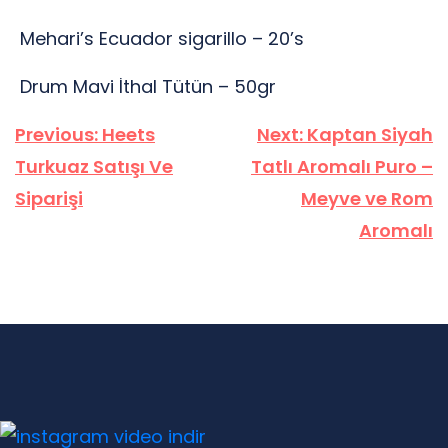
Mehari’s Ecuador sigarillo – 20’s
Drum Mavi İthal Tütün – 50gr
Yazı
Previous:
Heets
Next:
Kaptan Siyah
gezinmesi
Turkuaz Satışı Ve
Tatlı Aromalı Puro –
Siparişi
Meyve ve Rom
Aromalı