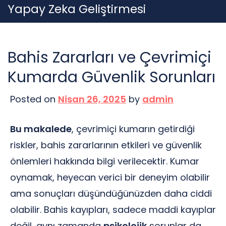
Skip
Yapay Zeka Geliştirmesi
to
content
Bahis Zararları ve Çevrimiçi
Kumarda Güvenlik Sorunları
Posted on
Nisan 26, 2025
by
admin
Bu makalede
, çevrimiçi kumarın getirdiği
riskler, bahis zararlarının etkileri ve güvenlik
önlemleri hakkında bilgi verilecektir. Kumar
oynamak, heyecan verici bir deneyim olabilir
ama sonuçları düşündüğünüzden daha ciddi
olabilir. Bahis kayıpları, sadece maddi kayıplar
değil, aynı zamanda
psikolojik
sorunlar da