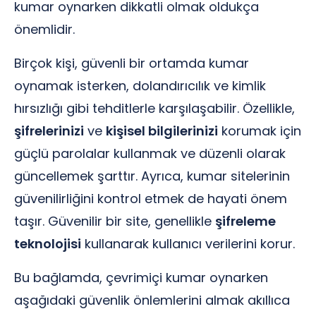
kumar oynarken dikkatli olmak oldukça
önemlidir.
Birçok kişi, güvenli bir ortamda kumar
oynamak isterken, dolandırıcılık ve kimlik
hırsızlığı gibi tehditlerle karşılaşabilir. Özellikle,
şifrelerinizi
ve
kişisel bilgilerinizi
korumak için
güçlü parolalar kullanmak ve düzenli olarak
güncellemek şarttır. Ayrıca, kumar sitelerinin
güvenilirliğini kontrol etmek de hayati önem
taşır. Güvenilir bir site, genellikle
şifreleme
teknolojisi
kullanarak kullanıcı verilerini korur.
Bu bağlamda, çevrimiçi kumar oynarken
aşağıdaki güvenlik önlemlerini almak akıllıca