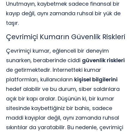
Unutmayın, kaybetmek sadece finansal bir
kayıp değil, aynı zamanda ruhsal bir yük de
taşır.
Çevrimiçi Kumarın Güvenlik Riskleri
Çevrimiçi kumar, eğlenceli bir deneyim
sunarken, beraberinde ciddi
güvenlik riskleri
de getirmektedir. İnternetteki kumar
platformları, kullanıcıların
kişisel bilgilerini
hedef alabilir ve bu durum, siber saldırılara
açık bir kapı aralar. Düşünün ki, bir kumar
sitesinde kaybettiğiniz bir bahis, sadece
maddi kayıplar değil, aynı zamanda ruhsal
sıkıntılar da yaratabilir. Bu nedenle, çevrimiçi