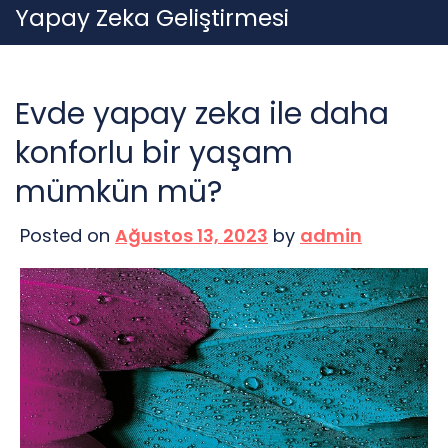
Skip
Yapay Zeka Geliştirmesi
to
content
Evde yapay zeka ile daha
konforlu bir yaşam
mümkün mü?
Posted on
Ağustos 13, 2023
by
admin