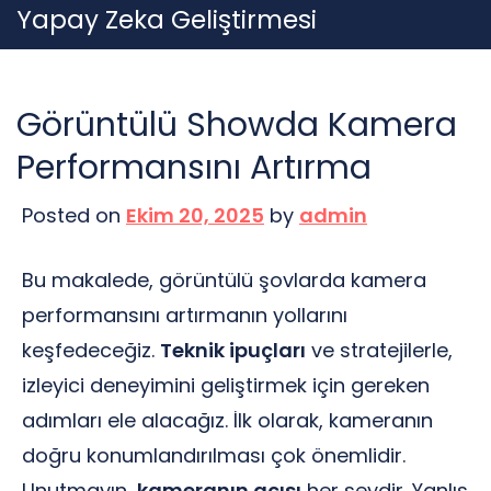
Skip
Yapay Zeka Geliştirmesi
to
content
Görüntülü Showda Kamera
Performansını Artırma
Posted on
Ekim 20, 2025
by
admin
Bu makalede, görüntülü şovlarda kamera
performansını artırmanın yollarını
keşfedeceğiz.
Teknik ipuçları
ve stratejilerle,
izleyici deneyimini geliştirmek için gereken
adımları ele alacağız. İlk olarak, kameranın
doğru konumlandırılması çok önemlidir.
Unutmayın,
kameranın açısı
her şeydir. Yanlış