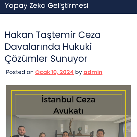
Skip
Yapay Zeka Geliştirmesi
to
content
Hakan Taştemir Ceza
Davalarında Hukuki
Çözümler Sunuyor
Posted on
Ocak 10, 2024
by
admin