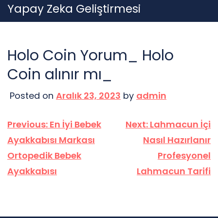
Skip
Yapay Zeka Geliştirmesi
to
content
Holo Coin Yorum_ Holo
Coin alınır mı_
Posted on
Aralık 23, 2023
by
admin
Yazı
Previous:
En İyi Bebek
Next:
Lahmacun İçi
gezinmesi
Ayakkabısı Markası
Nasıl Hazırlanır
Ortopedik Bebek
Profesyonel
Ayakkabısı
Lahmacun Tarifi