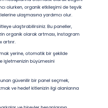
cı olurken, organik etkileşimi de teşvik
itlelerine ulaşmasına yardımcı olur.
leye ulaştırabilirsiniz. Bu paneller,
nizin organik olarak artması, Instagram
artırır.
ak yerine, otomatik bir şekilde
r ve işletmenizin büyümesini
sunan güvenilir bir panel seçmek,
mak ve hedef kitlenizin ilgi alanlarına
markalar ve bireyler hesaplarının