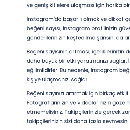
ve geniş kitlelere ulaşması için harika bi
Instagram'da başarılı olmak ve dikkat ç
beğeni sayısı, Instagram profilinizin güv
gönderilerinizin keşfedilme şansını da artı
Beğeni sayısının artması, içeriklerinizin 
daha büyük bir etki yaratmanızı sağlar. 
eğilimlidirler. Bu nedenle, Instagram beğ
kişiye ulaşmanızı sağlar.
Beğeni sayınızı artırmak için birkaç etkili 
Fotoğraflarınızın ve videolarınızın göze 
etmemelisiniz. Takipçilerinizle gerçek z
takipçilerinizin sizi daha fazla sevmesin