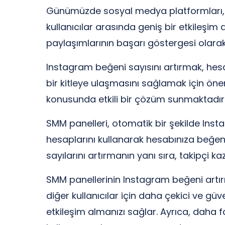
Günümüzde sosyal medya platformları, işl
kullanıcılar arasında geniş bir etkileşim
paylaşımlarının başarı göstergesi olarak
Instagram beğeni sayısını artırmak, hesa
bir kitleye ulaşmasını sağlamak için ön
konusunda etkili bir çözüm sunmaktadır
SMM panelleri, otomatik bir şekilde Insta
hesaplarını kullanarak hesabınıza beğeni 
sayılarını artırmanın yanı sıra, takipçi 
SMM panellerinin Instagram beğeni artır
diğer kullanıcılar için daha çekici ve güve
etkileşim almanızı sağlar. Ayrıca, daha 