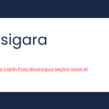
 sigara
o Carlin Puro Nicaragua Seçimi Satın Al