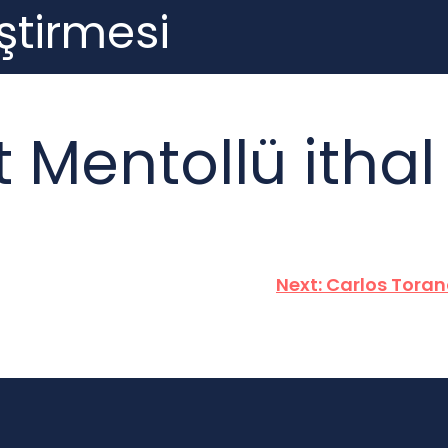
ştirmesi
t Mentollü ithal
Next:
Carlos Toran