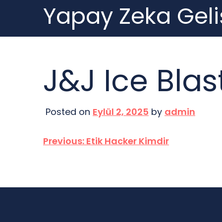
Yapay Zeka Geli
Skip
to
content
J&J Ice Blas
Posted on
Eylül 2, 2025
by
admin
Yazı
Previous:
Etik Hacker Kimdir
gezinmesi