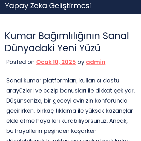
Skip
Yapay Zeka Geliştirmesi
to
content
Kumar Bağımlılığının Sanal
Dünyadaki Yeni Yüzü
Posted on
Ocak 10, 2025
by
admin
Sanal kumar platformları, kullanıcı dostu
arayüzleri ve cazip bonusları ile dikkat çekiyor.
Düşünsenize, bir geceyi evinizin konforunda
geçirirken, birkaç tıklama ile yüksek kazançlar
elde etme hayalleri kurabiliyorsunuz. Ancak,
bu hayallerin peşinden koşarken
düşülebilecek tuzakları göz ardı etmek kolay.