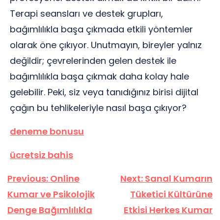
Terapi seansları ve destek grupları,
bağımlılıkla başa çıkmada etkili yöntemler
olarak öne çıkıyor. Unutmayın, bireyler yalnız
değildir; çevrelerinden gelen destek ile
bağımlılıkla başa çıkmak daha kolay hale
gelebilir. Peki, siz veya tanıdığınız birisi dijital
çağın bu tehlikeleriyle nasıl başa çıkıyor?
deneme bonusu
ücretsiz bahis
Yazı
Previous:
Online
Next:
Sanal Kumarın
gezinmesi
Kumar ve Psikolojik
Tüketici Kültürüne
Denge Bağımlılıkla
Etkisi Herkes Kumar