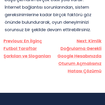
İnternet bağlantısı sorunlarından, sistem
gereksinimlerine kadar birçok faktörü göz
önünde bulundurarak, oyun deneyiminizi
sorunsuz bir şekilde devam ettirebilirsiniz.
Yazı
Previous:
En İlginç
Next:
Kimlik
gezinmesi
Futbol Taraftar
Doğrulama Gerekli
Şarkıları ve Sloganları
Google Hesabınızda
Oturum Açmalısınız
Hatası Çözümü