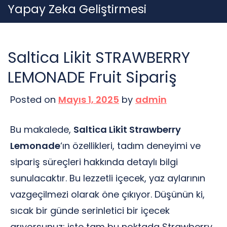
Skip
Yapay Zeka Geliştirmesi
to
content
Saltica Likit STRAWBERRY
LEMONADE Fruit Sipariş
Posted on
Mayıs 1, 2025
by
admin
Bu makalede,
Saltica Likit Strawberry
Lemonade
‘ın özellikleri, tadım deneyimi ve
sipariş süreçleri hakkında detaylı bilgi
sunulacaktır. Bu lezzetli içecek, yaz aylarının
vazgeçilmezi olarak öne çıkıyor. Düşünün ki,
sıcak bir günde serinletici bir içecek
arıyorsunuz; işte tam bu noktada Strawberry