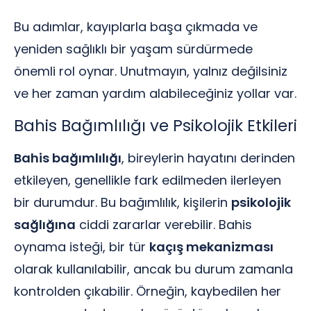
Bu adımlar, kayıplarla başa çıkmada ve
yeniden sağlıklı bir yaşam sürdürmede
önemli rol oynar. Unutmayın, yalnız değilsiniz
ve her zaman yardım alabileceğiniz yollar var.
Bahis Bağımlılığı ve Psikolojik Etkileri
Bahis bağımlılığı
, bireylerin hayatını derinden
etkileyen, genellikle fark edilmeden ilerleyen
bir durumdur. Bu bağımlılık, kişilerin
psikolojik
sağlığına
ciddi zararlar verebilir. Bahis
oynama isteği, bir tür
kaçış mekanizması
olarak kullanılabilir, ancak bu durum zamanla
kontrolden çıkabilir. Örneğin, kaybedilen her