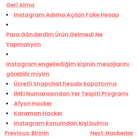
Geri Alma
Instagram Adıma Açılan Fake Hesap
Para Gönderdim Ürün Gelmedi Ne
Yapmalıyım
Instagram engellediğim kişinin mesajlarını
görebilir miyim
Ücretli Snapchat hesabı kapattırma
IMEI Numarasından Yer Tespiti Programı
Afyon Hacker
Karaman Hacker
Instagram konumdan kişi bulma
Yazı
Previous:
Birinin
Next:
Hackerlar